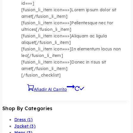
id=»»]
[fusion_li_item icon=»»]Lorem ipsum dolor sit
amet[/fusion_li_item]
[fusion_li_item icon=»»]Pellentesque nec tor
ultrices[/fusion_li_item]
[fusion_li_item icon=»»]Aliquam ac ligula
aliquet[/fusion_li_item]
[fusion_li_item icon=»»]In elementum lacus non
leo[/fusion_li_item]
[fusion_li_item icon=»»]Donec in risus sit
amet[/fusion_li_item]
[/fusion_checklist]
Añadir Al Carrito
Shop By Categories
Dress
(1)
Jacket
(3)
Mens
(3)