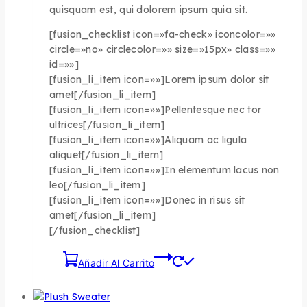
quisquam est, qui dolorem ipsum quia sit.
[fusion_checklist icon=»fa-check» iconcolor=»»
circle=»no» circlecolor=»» size=»15px» class=»»
id=»»]
[fusion_li_item icon=»»]Lorem ipsum dolor sit
amet[/fusion_li_item]
[fusion_li_item icon=»»]Pellentesque nec tor
ultrices[/fusion_li_item]
[fusion_li_item icon=»»]Aliquam ac ligula
aliquet[/fusion_li_item]
[fusion_li_item icon=»»]In elementum lacus non
leo[/fusion_li_item]
[fusion_li_item icon=»»]Donec in risus sit
amet[/fusion_li_item]
[/fusion_checklist]
Añadir Al Carrito