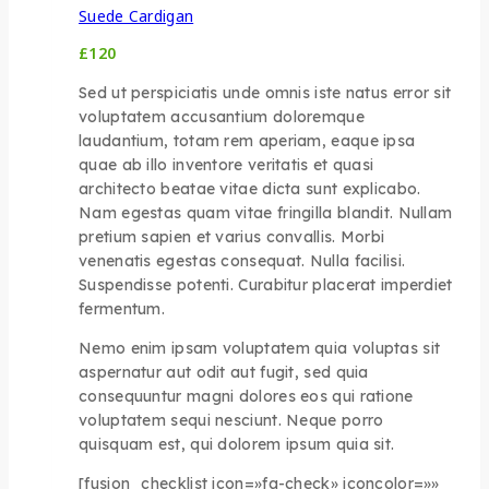
Suede Cardigan
£
120
Sed ut perspiciatis unde omnis iste natus error sit
voluptatem accusantium doloremque
laudantium, totam rem aperiam, eaque ipsa
quae ab illo inventore veritatis et quasi
architecto beatae vitae dicta sunt explicabo.
Nam egestas quam vitae fringilla blandit. Nullam
pretium sapien et varius convallis. Morbi
venenatis egestas consequat. Nulla facilisi.
Suspendisse potenti. Curabitur placerat imperdiet
fermentum.
Nemo enim ipsam voluptatem quia voluptas sit
aspernatur aut odit aut fugit, sed quia
consequuntur magni dolores eos qui ratione
voluptatem sequi nesciunt. Neque porro
quisquam est, qui dolorem ipsum quia sit.
[fusion_checklist icon=»fa-check» iconcolor=»»