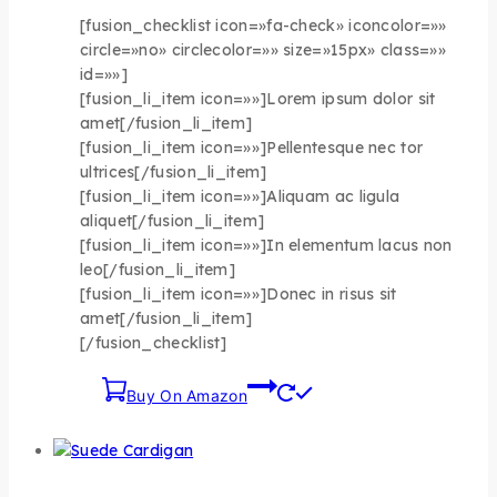
[fusion_checklist icon=»fa-check» iconcolor=»»
circle=»no» circlecolor=»» size=»15px» class=»»
id=»»]
[fusion_li_item icon=»»]Lorem ipsum dolor sit
amet[/fusion_li_item]
[fusion_li_item icon=»»]Pellentesque nec tor
ultrices[/fusion_li_item]
[fusion_li_item icon=»»]Aliquam ac ligula
aliquet[/fusion_li_item]
[fusion_li_item icon=»»]In elementum lacus non
leo[/fusion_li_item]
[fusion_li_item icon=»»]Donec in risus sit
amet[/fusion_li_item]
[/fusion_checklist]
Buy On Amazon