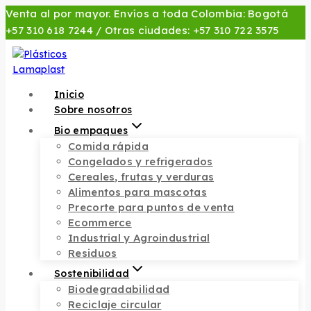
Skip
Venta al por mayor. Envíos a toda Colombia: Bogotá
to
+57 310 618 7244
/ Otras ciudades:
+57 310 722 3575
content
Inicio
Sobre nosotros
Bio empaques
Comida rápida
Congelados y refrigerados
Cereales, frutas y verduras
Alimentos para mascotas
Precorte para puntos de venta
Ecommerce
Industrial y Agroindustrial
Residuos
Sostenibilidad
Biodegradabilidad
Reciclaje circular