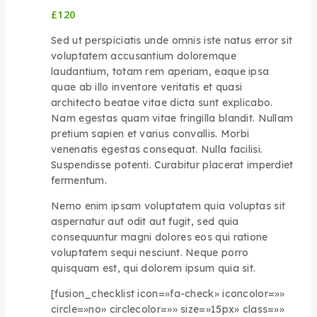
£
120
Sed ut perspiciatis unde omnis iste natus error sit
voluptatem accusantium doloremque
laudantium, totam rem aperiam, eaque ipsa
quae ab illo inventore veritatis et quasi
architecto beatae vitae dicta sunt explicabo.
Nam egestas quam vitae fringilla blandit. Nullam
pretium sapien et varius convallis. Morbi
venenatis egestas consequat. Nulla facilisi.
Suspendisse potenti. Curabitur placerat imperdiet
fermentum.
Nemo enim ipsam voluptatem quia voluptas sit
aspernatur aut odit aut fugit, sed quia
consequuntur magni dolores eos qui ratione
voluptatem sequi nesciunt. Neque porro
quisquam est, qui dolorem ipsum quia sit.
[fusion_checklist icon=»fa-check» iconcolor=»»
circle=»no» circlecolor=»» size=»15px» class=»»