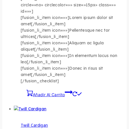
circle=»no» circlecolor=»» size=»15px» class=»»
id=»»]
[fusion_li_item icon=»»]Lorem ipsum dolor sit
amet[/fusion_li_item]
[fusion_li_item icon=»»]Pellentesque nec tor
ultrices[/fusion_li_item]
[fusion_li_item icon=»»]Aliquam ac ligula
aliquet[/fusion_li_item]
[fusion_li_item icon=»»]In elementum lacus non
leo[/fusion_li_item]
[fusion_li_item icon=»»]Donec in risus sit
amet[/fusion_li_item]
[/fusion_checklist]
Añadir Al Carrito
Twill Cardigan