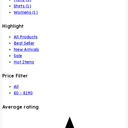
Shirts
(1)
Womens
(1)
Highlight
All Products
Best Seller
New Arrivals
Sale
Hot Items
Price Filter
All
Rango
£
0
-
£
190
de
precios:
Average rating
desde
£0
hasta